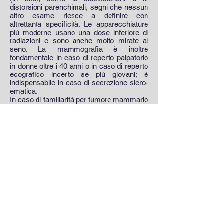
distorsioni parenchimali, segni che nessun
altro esame riesce a definire con
altrettanta specificità. Le apparecchiature
più moderne usano una dose inferiore di
radiazioni e sono anche molto mirate al
seno. La mammografia è inoltre
fondamentale in caso di reperto palpatorio
in donne oltre i 40 anni o in caso di reperto
ecografico incerto se più giovani; è
indispensabile in caso di secrezione siero-
ematica.
In caso di familiarità per tumore mammario
si può pensare di iniziare la prevenzione
con mammografia anche prima dei 40 anni
(tra i 35 e i 39) e di eseguire un esame
mammografico annuale.
Per un'accurata diagnosi è indispensabile
la corretta esecuzione tecnica dell'esame
mammografico, che deve avere una giusta
esposizione e deve comprendere la cute, il
"complesso areola capezzolo", il tessuto
adiposo retroghiandolare, sede più
frequente di localizzazione tumorale, ed il
pettorale.
Inoltre, con le nuove apparecchiature e